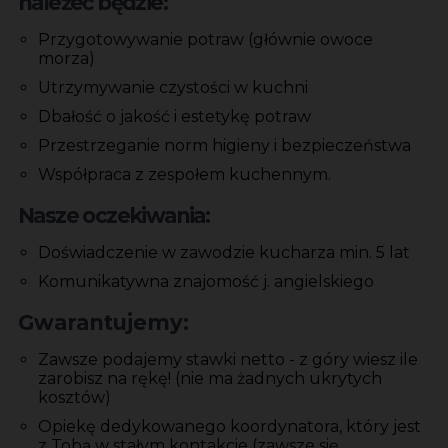
należeć będzie:
Przygotowywanie potraw (głównie owoce
morza)
Utrzymywanie czystości w kuchni
Dbałość o jakość i estetykę potraw
Przestrzeganie norm higieny i bezpieczeństwa
Współpraca z zespołem kuchennym.
Nasze oczekiwania:
Doświadczenie w zawodzie kucharza min. 5 lat
Komunikatywna znajomość j. angielskiego
Gwarantujemy:
Zawsze podajemy stawki netto - z góry wiesz ile
zarobisz na rękę! (nie ma żadnych ukrytych
kosztów)
Opiekę dedykowanego koordynatora, który jest
z Tobą w stałym kontakcie (zawsze się