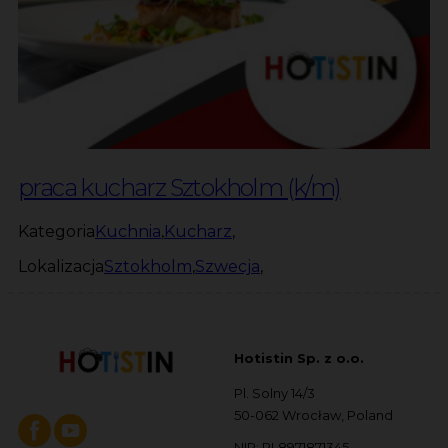
praca kucharz Sztokholm (k/m)
Kategoria
Kuchnia
,
Kucharz
,
Lokalizacja
Sztokholm
,
Szwecja
,
Hotistin Sp. z o.o.
Pl. Solny 14/3
50-062 Wrocław, Poland
NIP: PL8971871345