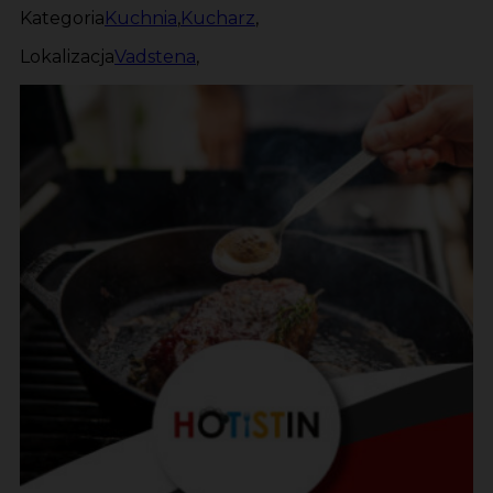
Kategoria
Kuchnia
,
Kucharz
,
Lokalizacja
Vadstena
,