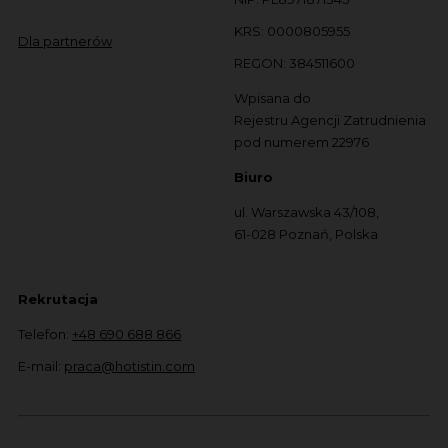
KRS: 0000805955
Dla partnerów
REGON: 384511600
Wpisana do
Rejestru Agencji Zatrudnienia
pod numerem 22976
Biuro
ul. Warszawska 43/108,
61-028 Poznań, Polska
Rekrutacja
Telefon:
+48 690 688 866
E-mail:
praca@hotistin.com