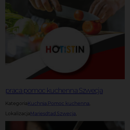
praca pomoc kuchenna Szwecja
Kategoria
Kuchnia
,
Pomoc kuchenna
,
Lokalizacja
Mariesdtad
,
Szwecja
,