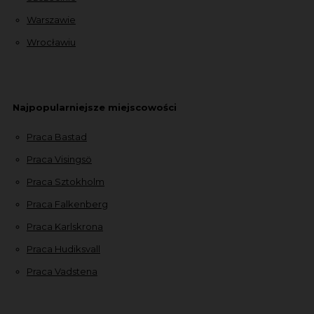
Warszawie
Wrocławiu
Najpopularniejsze miejscowości
Praca Bastad
Praca Visingsö
Praca Sztokholm
Praca Falkenberg
Praca Karlskrona
Praca Hudiksvall
Praca Vadstena