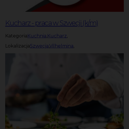
Kucharz - praca w Szwecji (k/m)
Kategoria
Kuchnia
,
Kucharz
,
Lokalizacja
Szwecja
,
Vilhelmina
,