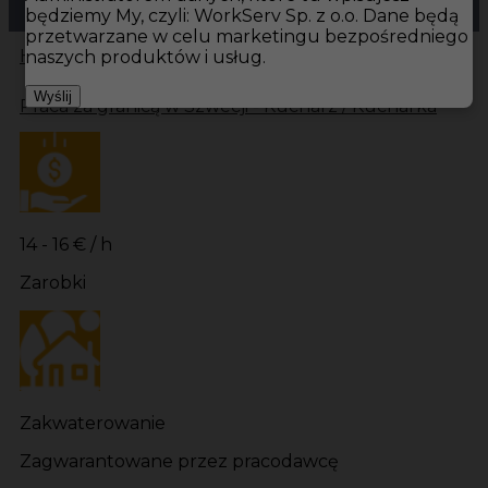
będziemy My, czyli: WorkServ Sp. z o.o. Dane będą
przetwarzane w celu marketingu bezpośredniego
Hotistin
Oferty pracy
Kuchnia Mollösund
Kuchnia
naszych produktów i usług.
Wyślij
Praca za granicą w Szwecji - Kucharz / Kucharka
14 - 16 € / h
Zarobki
Zakwaterowanie
Zagwarantowane przez pracodawcę