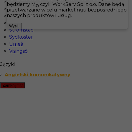
Klimpfjäll
będziemy My, czyli: WorkServ Sp. z o.o. Dane będą
Laisvall
przetwarzane w celu marketingu bezpośredniego
Hotistin
Oferty pracy
Gastronomia
Östersund
naszych produktów i usług.
Östersund
Sandhamn
Pokaż filtr
Wyślij
Strömstad
Sydkoster
Umeå
Visingsö
Języki
Angielski komunikatywny
Zamknij filtr
Praca w Szwecji - kelner / kelnerka
Kategoria
Gastronomia
,
Kelner
Lokalizacja
Östersund
,
Szwecja
Wymagane języki
Angielski komunikatywny