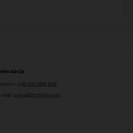
ekrutacja
elefon:
+48 690 688 866
-mail:
praca@hotistin.com