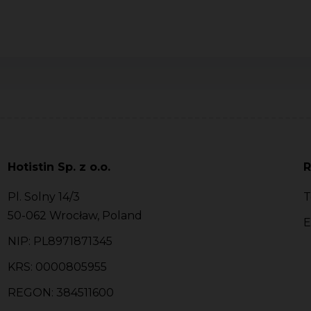
Hotistin Sp. z o.o.
R
Pl. Solny 14/3
T
50-062 Wrocław, Poland
E
NIP: PL8971871345
KRS: 0000805955
REGON: 384511600