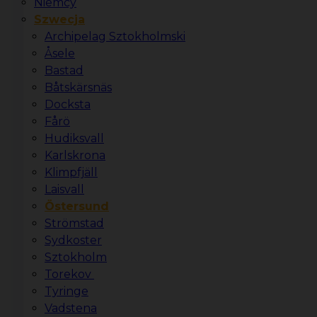
Niemcy
Szwecja
Archipelag Sztokholmski
Åsele
Bastad
Båtskärsnäs
Docksta
Fårö
Hudiksvall
Karlskrona
Klimpfjäll
Laisvall
Östersund
Strömstad
Sydkoster
Sztokholm
Torekov
Tyringe
Vadstena