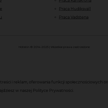
e
Praca Karlskrona
e
Praca Hudiksvall
u
Praca Vadstena
Hotistin © 2014-2025 | Wszelkie prawa zastrzeżone
i treści i reklam, oferowania funkcji społecznościowych 
jdziesz w naszej Polityce Prywatności.