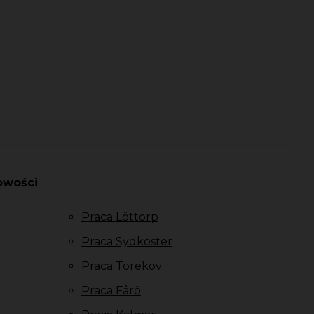
owości
Praca Löttorp
Praca Sydkoster
Praca Torekov
Praca Fårö