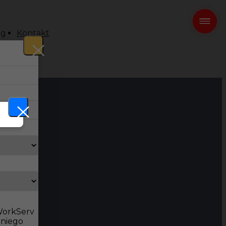
og
Kontakt
 WorkServ
dniego