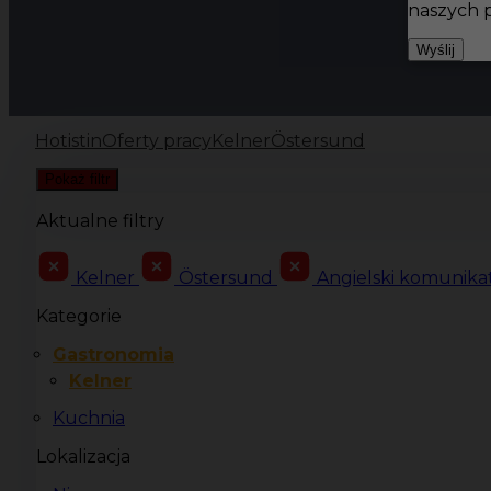
naszych 
Wyślij
Hotistin
Oferty pracy
Kelner
Östersund
Pokaż filtr
Aktualne filtry
Kelner
Östersund
Angielski komunik
Kategorie
Gastronomia
Kelner
Kuchnia
Lokalizacja