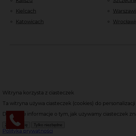
Kaliszu
Szczecini
Kielcach
Warszawi
Katowicach
Wrocławi
Witryna korzysta z ciasteczek
Ta witryna używa ciasteczek (cookies) do personalizacj
Dokładne informacje o tym, jak używamy ciasteczek zna
Zgadzam się
Tylko niezbędne
Polityka prywatności