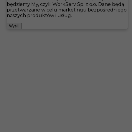
będziemy My, czyli: WorkServ Sp. z o.o. Dane będą
przetwarzane w celu marketingu bezpośredniego
Hotistin
Oferty pracy
Kelner
Kungshamn
naszych produktów i usług.
Pokaż filtr
Wyślij
Praca w hotelu w Szwecji
Kategoria
Gastronomia
,
Kelner
Lokalizacja
Kungshamn
,
Szwecja
Wymagane języki
Angielski komunikatywny