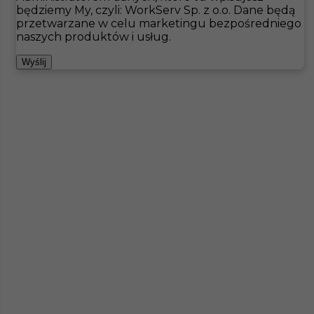
będziemy My, czyli: WorkServ Sp. z o.o. Dane będą
przetwarzane w celu marketingu bezpośredniego
Hotistin
Oferty pracy
Inne
Kristianstad
naszych produktów i usług.
Pokaż filtr
Wyślij
Rzeźnik - praca w Szwecji
Kategoria
Inne
,
Rzeźnik / wykrawacz
Lokalizacja
Kristianstad
,
Szwecja
Wymagane języki
angielski podstawowy