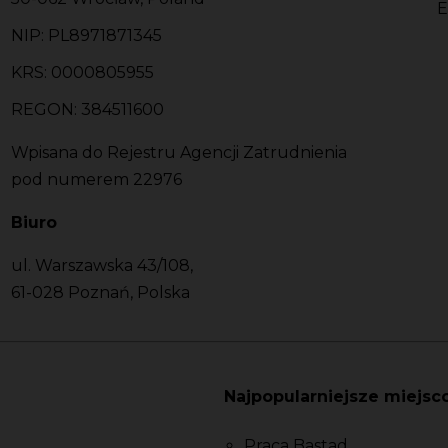
E
NIP: PL8971871345
KRS: 0000805955
REGON: 384511600
Wpisana do Rejestru Agencji Zatrudnienia
pod numerem 22976
Biuro
ul. Warszawska 43/108,
61-028 Poznań, Polska
Najpopularniejsze miejsc
Praca Bastad