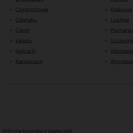
Częstochowie
Krakowie
Gdańsku
Lublinie
Gdyni
Poznani
Kaliszu
Szczecini
Kielcach
Warszawi
Katowicach
Wrocławi
Witryna korzysta z ciasteczek