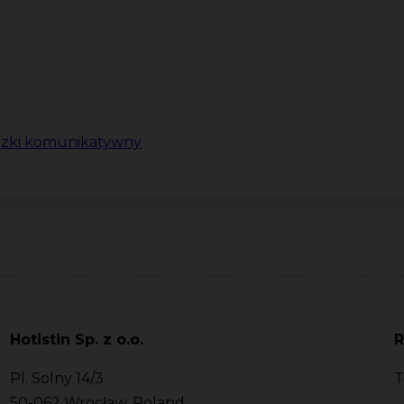
zki komunikatywny
Hotistin Sp. z o.o.
R
Pl. Solny 14/3
T
50-062 Wrocław, Poland