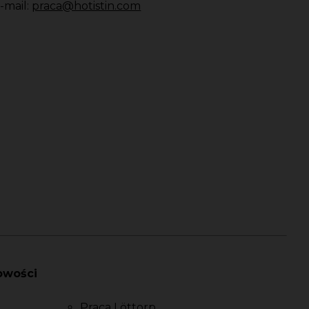
-mail:
praca@hotistin.com
owości
Praca Löttorp