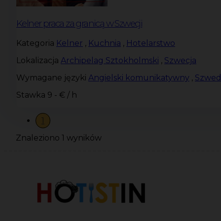
Kelner praca za granicą w Szwecji
Kategoria
Kelner
,
Kuchnia
,
Hotelarstwo
Lokalizacja
Archipelag Sztokholmski
,
Szwecja
Wymagane języki
Angielski komunikatywny
,
Szwed
Stawka
9 - € / h
1
Znaleziono 1 wyników