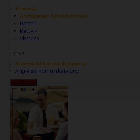
Szwecja
Archipelag Sztokholmski
Bastad
Rättvik
Visingsö
Języki
Szwedzki komunikatywny
Angielski komunikatywny
Zamknij filtr