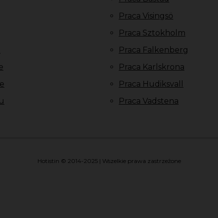
Praca Visingsö
Praca Sztokholm
u
Praca Falkenberg
e
Praca Karlskrona
e
Praca Hudiksvall
u
Praca Vadstena
Hotistin © 2014-2025 | Wszelkie prawa zastrzeżone