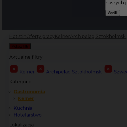
naszych 
Wyślij
Hotistin
Oferty pracy
Kelner
Archipelag Sztokholmski
Pokaż filtr
Aktualne filtry
Kelner
Archipelag Sztokholmski
Szwe
Kategorie
Gastronomia
Kelner
Kuchnia
Hotelarstwo
Lokalizacja