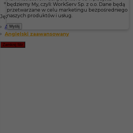
Växjö
będziemy My, czyli: WorkServ Sp. z o.o. Dane będą
przetwarzane w celu marketingu bezpośredniego
Hotistin
Oferty pracy
Sprzątanie
Boras
naszych produktów i usług.
Języki
Pokaż filtr
Angielski komunikatywny
Wyślij
Angielski zaawansowany
Zamknij filtr
Praca sprzątanie za granicą w Szwecji
Kategoria
Pokojówka
,
Sprzątanie
Lokalizacja
Boras
,
Szwecja
Wymagane języki
Angielski komunikatywny
,
Angielski zaawansowany