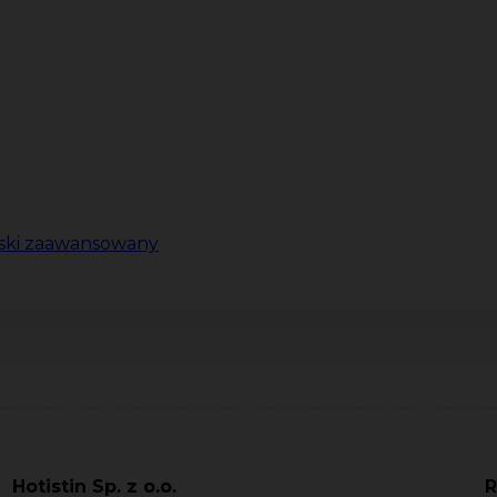
lski zaawansowany
Hotistin Sp. z o.o.
R