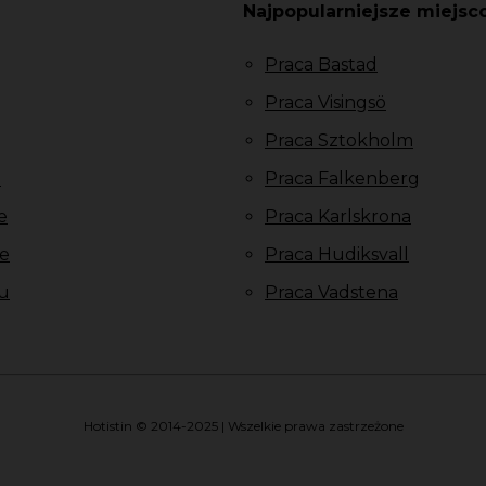
Najpopularniejsze miejsc
Praca Bastad
Praca Visingsö
Praca Sztokholm
u
Praca Falkenberg
e
Praca Karlskrona
e
Praca Hudiksvall
u
Praca Vadstena
Hotistin © 2014-2025 | Wszelkie prawa zastrzeżone