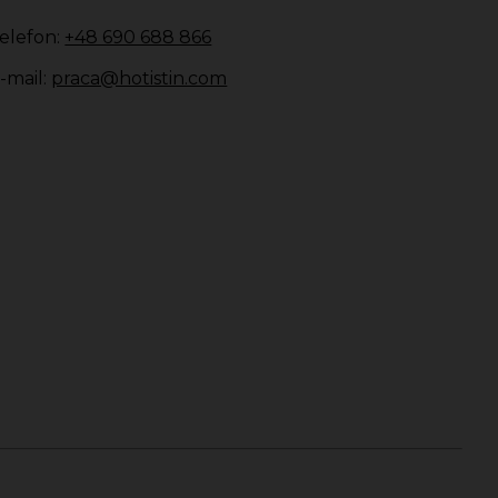
elefon:
+48 690 688 866
-mail:
praca@hotistin.com