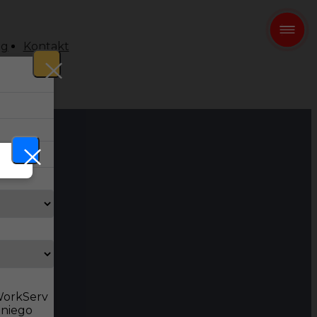
og
Kontakt
 WorkServ
dniego