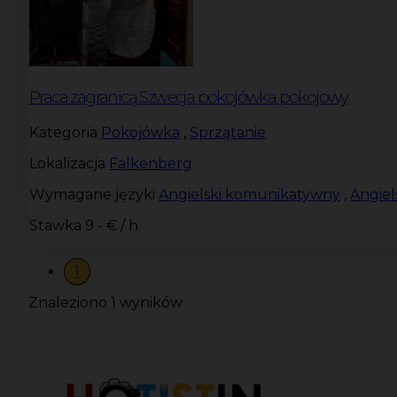
Praca zagranicą Szwecja pokojówka pokojowy
Kategoria
Pokojówka
,
Sprzątanie
Lokalizacja
Falkenberg
Wymagane języki
Angielski komunikatywny
,
Angie
Stawka
9 - € / h
1
Znaleziono 1 wyników