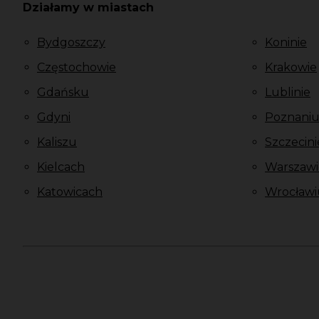
Działamy w miastach
Bydgoszczy
Koninie
Częstochowie
Krakowie
Gdańsku
Lublinie
Gdyni
Poznani
Kaliszu
Szczecini
Kielcach
Warszawi
Katowicach
Wrocławi