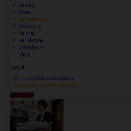
Bastad
Boras
Falkenberg
Göteborg
Kalmar
Karlskrona
Sztokholm
Växjö
Języki
Angielski komunikatywny
Angielski zaawansowany
Zamknij filtr