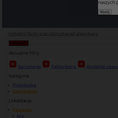
naszych 
Wyślij
Hotistin
Oferty pracy
Sprzątanie
Falkenberg
Pokaż filtr
Aktualne filtry
Sprzątanie
Falkenberg
Angielski zaa
Kategorie
Pokojówka
Sprzątanie
Lokalizacja
Szwecja
Are