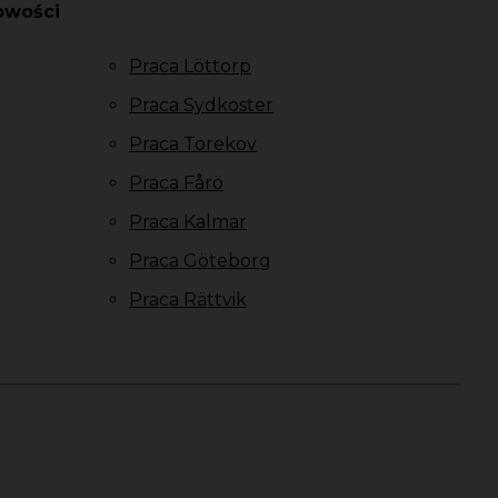
owości
Praca Löttorp
Praca Sydkoster
Praca Torekov
Praca Fårö
Praca Kalmar
Praca Göteborg
Praca Rättvik