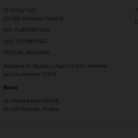
Pl. Solny 14/3
T
50-062 Wrocław, Poland
E
NIP: PL8971871345
KRS: 0000805955
REGON: 384511600
Wpisana do Rejestru Agencji Zatrudnienia
pod numerem 22976
Biuro
ul. Warszawska 43/108,
61-028 Poznań, Polska