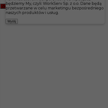
będziemy My, czyli: WorkServ Sp. z o.o. Dane będą
Zamknij filtr
przetwarzane w celu marketingu bezpośredniego
Hotistin
Oferty pracy
Wellness &amp; SPA
Hudiksvall
naszych produktów i usług.
Pokaż filtr
Wyślij
Masażysta - praca w Szwecji
Kategoria
Wellness &amp; SPA
,
Masażysta /
Fizjoterpeuta
Lokalizacja
Hudiksvall
,
Szwecja
Wymagane języki
Angielski komunikatywny
,