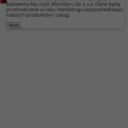
Zamknij filtr
będziemy My, czyli: WorkServ Sp. z o.o. Dane będą
przetwarzane w celu marketingu bezpośredniego
Hotistin
Oferty pracy
Wellness &amp; SPA
Hudiksvall
naszych produktów i usług.
Pokaż filtr
Wyślij
Masażysta - praca w Szwecji
Kategoria
Wellness &amp; SPA
,
Masażysta /
Fizjoterpeuta
Lokalizacja
Hudiksvall
,
Szwecja
Wymagane języki
Angielski komunikatywny
,