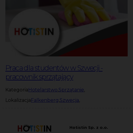
Praca dla studentów w Szwecji -
pracownik sprzątający
Kategoria
Hotelarstwo
,
Sprzątanie
,
Lokalizacja
Falkenberg
,
Szwecja
,
Hotistin Sp. z o.o.