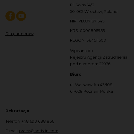
Pl. Solny 14/3
50-062 Wrocław, Poland
NIP: PL8971871345
KRS: 0000805955
Dla partnerów
REGON: 384511600
Wpisana do
Rejestru Agencji Zatrudnienia
pod numerem 22976
Biuro
ul. Warszawska 43/108,
61-028 Poznań, Polska
Rekrutacja
Telefon:
+48 690 688 866
E-mail:
praca@hotistin.com