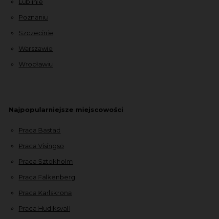
Lublinie
Poznaniu
Szczecinie
Warszawie
Wrocławiu
Najpopularniejsze miejscowości
Praca Bastad
Praca Visingsö
Praca Sztokholm
Praca Falkenberg
Praca Karlskrona
Praca Hudiksvall