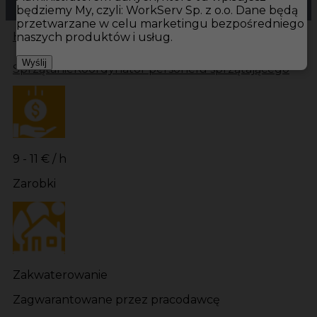
będziemy My, czyli: WorkServ Sp. z o.o. Dane będą
przetwarzane w celu marketingu bezpośredniego
Hotistin
Oferty pracy
Sprzątanie Falkenberg
naszych produktów i usług.
Wyślij
Sprzątanie
Koordynator personelu sprzątającego
9 - 11 € / h
Zarobki
Zakwaterowanie
Zagwarantowane przez pracodawcę