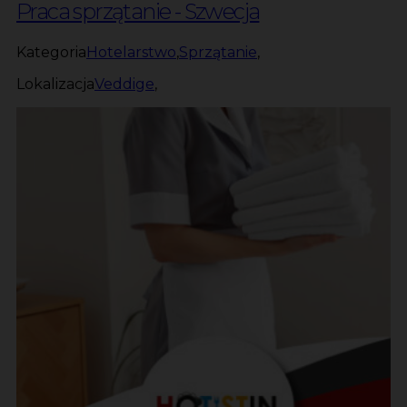
Praca sprzątanie - Szwecja
Kategoria
Hotelarstwo
,
Sprzątanie
,
Lokalizacja
Veddige
,