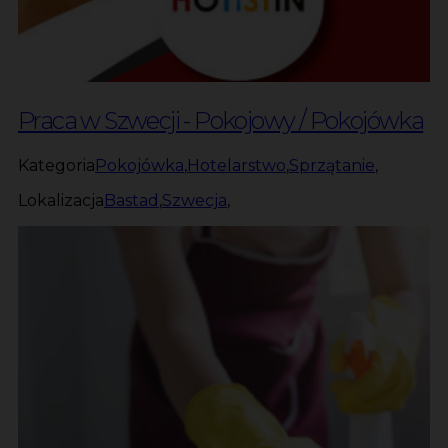
Praca w Szwecji - Pokojowy / Pokojówka
Kategoria
Pokojówka
,
Hotelarstwo
,
Sprzątanie
,
Lokalizacja
Bastad
,
Szwecja
,