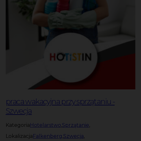
praca wakacyjna przy sprzątaniu -
Szwecja
Kategoria
Hotelarstwo
,
Sprzątanie
,
Lokalizacja
Falkenberg
,
Szwecja
,