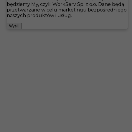
będziemy My, czyli: WorkServ Sp. z o.o. Dane będą
przetwarzane w celu marketingu bezpośredniego
Hotistin
Oferty pracy
Budowa
Niemcy
naszych produktów i usług.
Pokaż filtr
Wyślij
Pomocnik dekarza - praca za granicą
Kategoria
Inne
,
Budowa
Lokalizacja
Bad Liebenzell
,
Niemcy
Wymagane języki
Angielski komunikatywny
,
Niemiecki komunikatywny