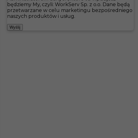
będziemy My, czyli: WorkServ Sp. z o.o. Dane będą
przetwarzane w celu marketingu bezpośredniego
Hotistin
Oferty pracy
Budowa
Niemcy
naszych produktów i usług.
Pokaż filtr
Wyślij
Pomocnik dekarza - praca za granicą
Kategoria
Inne
,
Budowa
Lokalizacja
Bad Liebenzell
,
Niemcy
Wymagane języki
Angielski komunikatywny
,
Niemiecki komunikatywny