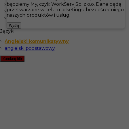
będziemy My, czyli: WorkServ Sp. z o.o. Dane będą
Kiruna
przetwarzane w celu marketingu bezpośredniego
Sztokholm
Hotistin
Oferty pracy
Handyman
Falkenberg
naszych produktów i usług.
Tvärskog
Pokaż filtr
Wyślij
Języki
Angielski komunikatywny
angielski podstawowy
Zamknij filtr
Praca w Szwecji - pracownik gospodarczy
Kategoria
Handyman
,
Ogrodnictwo
Lokalizacja
Falkenberg
,
Szwecja
Wymagane języki
Angielski komunikatywny