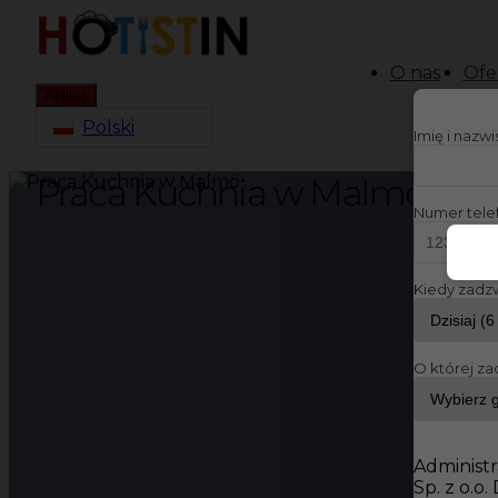
O nas
Ofe
Aplikuj
Polski
Imię i nazw
Praca Kuchnia w Malmö
Numer tele
Kiedy zadz
O której za
Administr
Sp. z o.