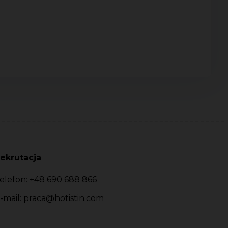
ekrutacja
elefon:
+48 690 688 866
-mail:
praca@hotistin.com