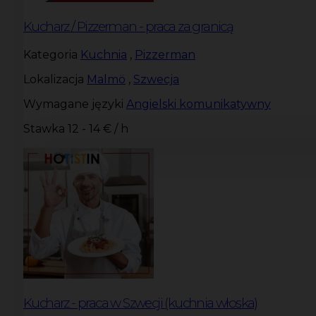
Kucharz / Pizzerman - praca za granicą
Kategoria
Kuchnia
,
Pizzerman
Lokalizacja
Malmö
,
Szwecja
Wymagane języki
Angielski komunikatywny
Stawka
12 - 14 € / h
Kucharz - praca w Szwecji (kuchnia włoska)