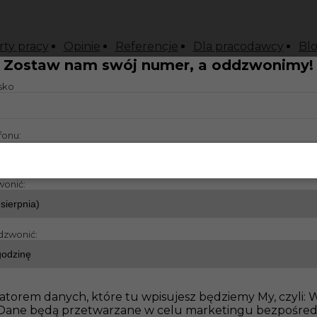
rty pracy
Opinie
Referencje
Dla pracodawcy
Bl
Zostaw nam swój numer, a oddzwonimy!
isko
fonu:
wonić:
dzwonić:
atorem danych, które tu wpisujesz będziemy My, czyli:
o. Dane będą przetwarzane w celu marketingu bezpośre