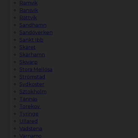
Ramvik
Ransvik
Rättvik
Sandhamn
Sandöverken
Sankt Ibb
Skäret
Skärhamn
Skivarp
Stora Mellösa
Strömstad
Sydkoster
Sztokholm
Tännäs
Torekov
Tyringe
Ullared
Vadstena
Värnamo