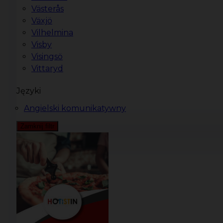
Västerås
Växjö
Vilhelmina
Visby
Visingsö
Vittaryd
Języki
Angielski komunikatywny
Zamknij filtr