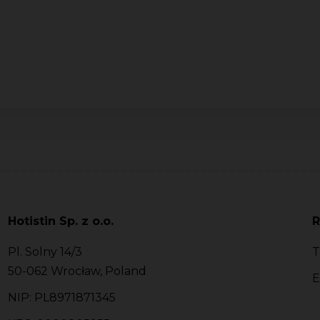
Hotistin Sp. z o.o.
R
Pl. Solny 14/3
T
50-062 Wrocław, Poland
E
NIP: PL8971871345