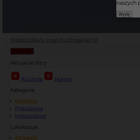
naszych 
Wyślij
Hotistin
Oferty pracy
Kuchnia
Malmö
Pokaż filtr
Aktualne filtry
Kuchnia
Malmö
Kategorie
Kuchnia
Pokojówka
Hotelarstwo
Lokalizacja
Szwecja