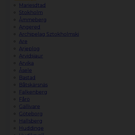
Mariesdtad
Stokholm
Åmmeberg
Angered
Archipelag Sztokholmski
Are
Arjeplog
Arvidsjaur
Arvika
Åsele
Bastad
Båtskärsnäs
Falkenberg
Fårö
Gällivare
Göteborg
Hallsberg
Huddinge