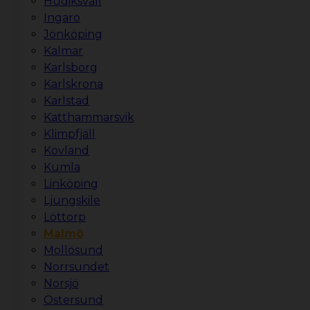
Hudiksvall
Ingaro
Jönköping
Kalmar
Karlsborg
Karlskrona
Karlstad
Katthammarsvik
Klimpfjäll
Kovland
Kumla
Linköping
Ljungskile
Löttorp
Malmö
Mollösund
Norrsundet
Norsjö
Östersund