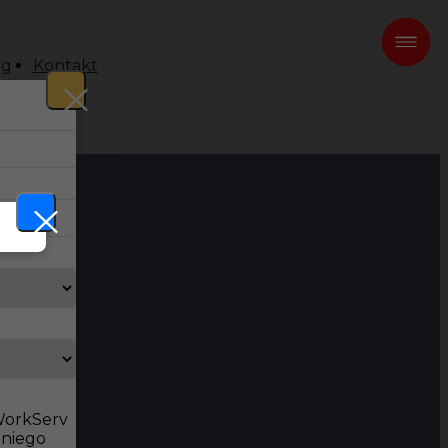
og
Kontakt
 WorkServ
dniego