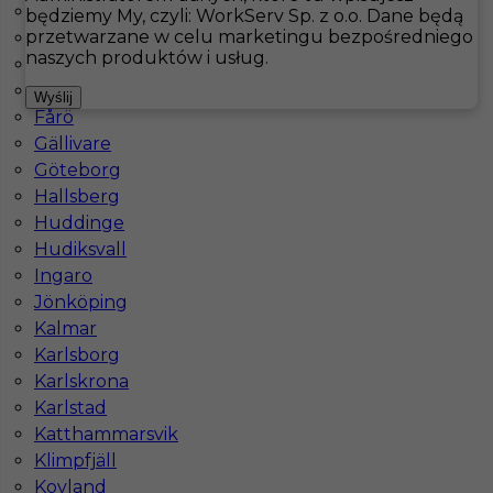
Åsele
będziemy My, czyli: WorkServ Sp. z o.o. Dane będą
przetwarzane w celu marketingu bezpośredniego
Bastad
Hotistin
Oferty pracy
Kuchnia
Ransvik
naszych produktów i usług.
Båtskärsnäs
Falkenberg
Pokaż filtr
Wyślij
Fårö
Gällivare
Göteborg
Hallsberg
Huddinge
Hudiksvall
Ingaro
Jönköping
Kalmar
Kucharz - praca w Szwecji
Karlsborg
Karlskrona
Kategoria
Kuchnia
,
Kucharz
Karlstad
Lokalizacja
Ransvik
,
Szwecja
Katthammarsvik
Klimpfjäll
Wymagane języki
Angielski komunikatywny
Kovland