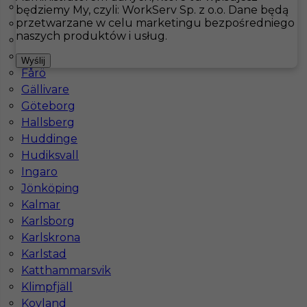
Åsele
będziemy My, czyli: WorkServ Sp. z o.o. Dane będą
przetwarzane w celu marketingu bezpośredniego
Bastad
Hotistin
Oferty pracy
Kuchnia
Tännäs
naszych produktów i usług.
Båtskärsnäs
Falkenberg
Pokaż filtr
Wyślij
Fårö
Gällivare
Göteborg
Hallsberg
Huddinge
Hudiksvall
Ingaro
Jönköping
Kalmar
Praca kucharz w Szwecji
Karlsborg
Karlskrona
Kategoria
Kuchnia
,
Kucharz
Karlstad
Lokalizacja
Szwecja
,
Tännäs
Katthammarsvik
Klimpfjäll
Wymagane języki
Angielski komunikatywny
Kovland