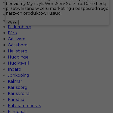
Arvika
będziemy My, czyli: WorkServ Sp. z o.o. Dane będą
przetwarzane w celu marketingu bezpośredniego
Åsele
Hotistin
Oferty pracy
Kuchnia
Torekov
naszych produktów i usług.
Bastad
Båtskärsnäs
Pokaż filtr
Wyślij
Falkenberg
Fårö
Gällivare
Göteborg
Hallsberg
Huddinge
Hudiksvall
Ingaro
Jönköping
Praca za granicą dla kucharza - Szwecja
Kalmar
Karlsborg
Kategoria
Kuchnia
,
Kucharz
Karlskrona
Lokalizacja
Szwecja
,
Torekov
Karlstad
Katthammarsvik
Wymagane języki
Angielski komunikatywny
Klimpfjäll