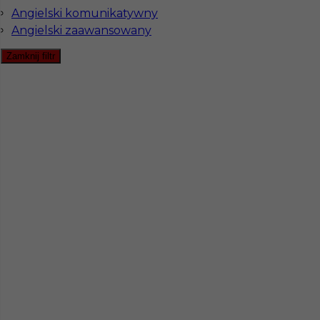
Angielski komunikatywny
Angielski zaawansowany
Zamknij filtr
Praca dla kucharza w Szwecji
Kategoria
Kuchnia
,
Kucharz
Lokalizacja
Szwecja
,
Torekov
Wymagane języki
Angielski komunikatywny
Stawka
13 - 15 € / h