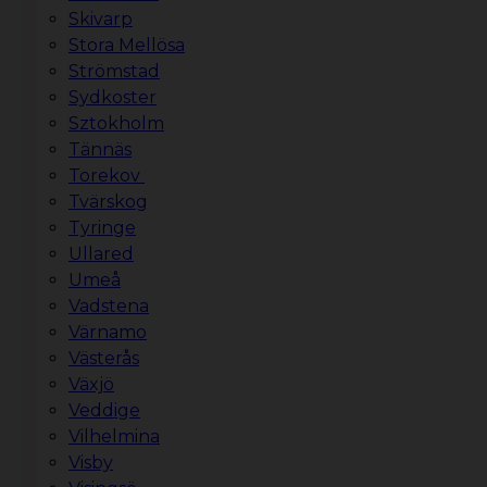
Skivarp
Stora Mellösa
Strömstad
Sydkoster
Sztokholm
Tännäs
Torekov
Tvärskog
Tyringe
Ullared
Umeå
Vadstena
Värnamo
Västerås
Växjö
Veddige
Vilhelmina
Visby