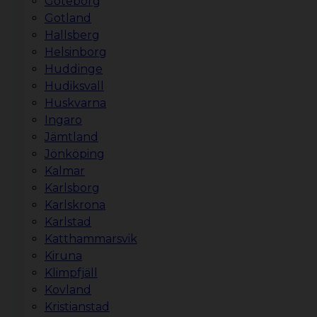
Göteborg
Gotland
Hallsberg
Helsinborg
Huddinge
Hudiksvall
Huskvarna
Ingaro
Jämtland
Jönköping
Kalmar
Karlsborg
Karlskrona
Karlstad
Katthammarsvik
Kiruna
Klimpfjäll
Kovland
Kristianstad