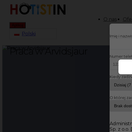
O nas
Ofe
Aplikuj
Polski
Imię i nazw
Praca w Arvidsjaur
Numer tele
Kiedy zadz
O której za
Administr
Sp. z o.