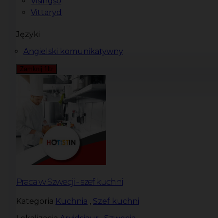
Visingsö
Vittaryd
Języki
Angielski komunikatywny
Zamknij filtr
Praca w Szwecji - szef kuchni
Kategoria
Kuchnia
,
Szef kuchni