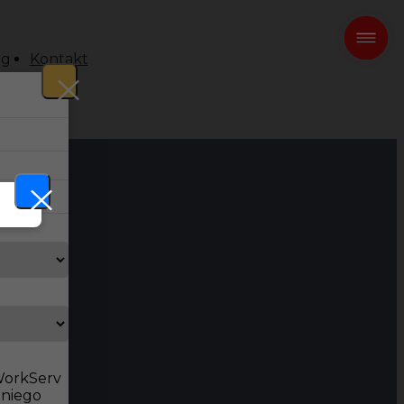
og
Kontakt
 WorkServ
dniego