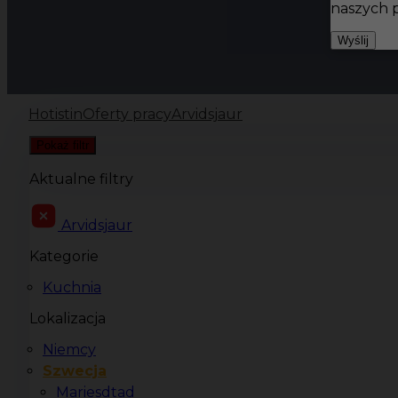
naszych 
Wyślij
Hotistin
Oferty pracy
Arvidsjaur
Pokaż filtr
Aktualne filtry
Arvidsjaur
Kategorie
Kuchnia
Lokalizacja
Niemcy
Szwecja
Mariesdtad