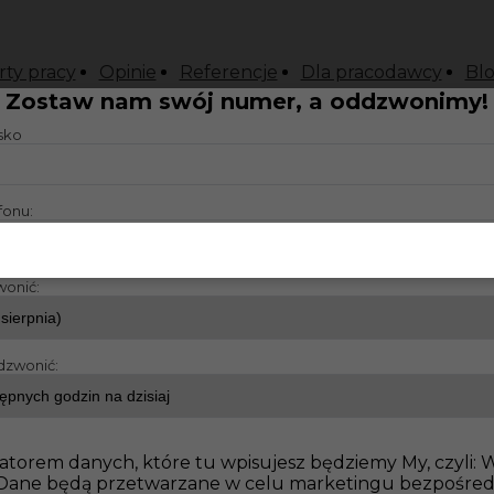
rty pracy
Opinie
Referencje
Dla pracodawcy
Bl
Zostaw nam swój numer, a oddzwonimy!
isko
fonu:
wonić:
dzwonić:
atorem danych, które tu wpisujesz będziemy My, czyli:
o. Dane będą przetwarzane w celu marketingu bezpośre