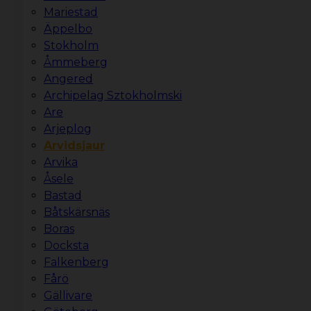
Mariestad
Äppelbo
Stokholm
Åmmeberg
Angered
Archipelag Sztokholmski
Are
Arjeplog
Arvidsjaur
Arvika
Åsele
Bastad
Båtskärsnäs
Boras
Docksta
Falkenberg
Fårö
Gällivare