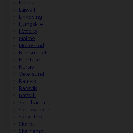
Kumla
Laisvall
Linköping
Ljungskile
Löttorp
Malmö
Mollösund
Norrsundet
Norrtälje
Norsjö
Östersund
Ramvik
Ransvik
Rättvik
Sandhamn
Sandöverken
Sankt Ibb
Skäret
Skärhamn