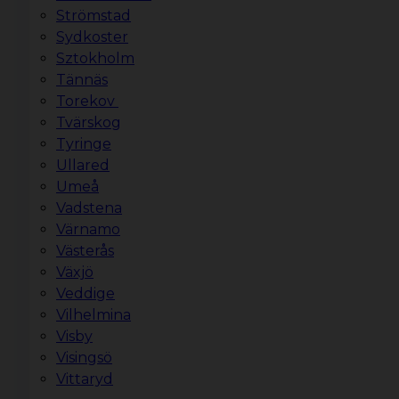
Strömstad
Sydkoster
Sztokholm
Tännäs
Torekov
Tvärskog
Tyringe
Ullared
Umeå
Vadstena
Värnamo
Västerås
Växjö
Veddige
Vilhelmina
Visby
Visingsö
Vittaryd