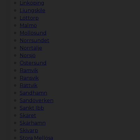
Linköping
Ljungskile
Löttorp
Malmö
Mollösund
Norrsundet
Norrtälje
Norsjö
Östersund
Ramvik
Ransvik
Rättvik
Sandhamn
Sandöverken
Sankt Ibb
Skäret
Skärhamn
Skivarp
Stora Mellösa