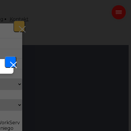
og
Kontakt
 WorkServ
dniego