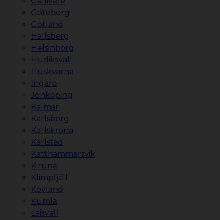
Gällivare
Göteborg
Gotland
Hallsberg
Helsinborg
Hudiksvall
Huskvarna
Ingaro
Jönköping
Kalmar
Karlsborg
Karlskrona
Karlstad
Katthammarsvik
Kiruna
Klimpfjäll
Kovland
Kumla
Laisvall