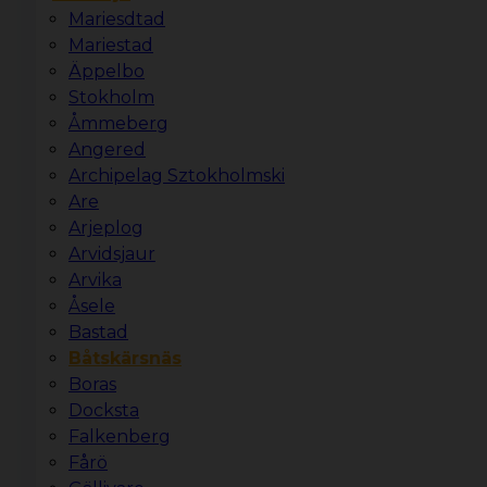
Mariesdtad
Mariestad
Äppelbo
Stokholm
Åmmeberg
Angered
Archipelag Sztokholmski
Are
Arjeplog
Arvidsjaur
Arvika
Åsele
Bastad
Båtskärsnäs
Boras
Docksta
Falkenberg
Fårö