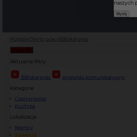
naszych 
Wyślij
Hotistin
Oferty pracy
Båtskärsnäs
Pokaż filtr
Aktualne filtry
Båtskärsnäs
Angielski komunikatywny
Kategorie
Gastronomia
Kuchnia
Lokalizacja
Niemcy
Szwecja