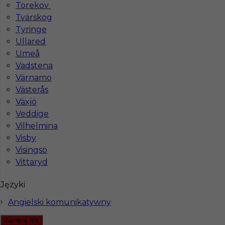
Torekov
Tvärskog
Tyringe
Hotistin Sp. z o.o.
Ullared
Umeå
Pl. Solny 14/3
Vadstena
50-062 Wrocław, Poland
Värnamo
NIP: PL8971871345
Västerås
Växjö
KRS: 0000805955
Dla partnerów
Veddige
REGON: 384511600
Vilhelmina
Wpisana do
Visby
Rejestru Agencji Zatrudnienia
Visingsö
pod numerem 22976
Vittaryd
Biuro
Języki
ul. Warszawska 43/108,
Angielski komunikatywny
61-028 Poznań, Polska
Zamknij filtr