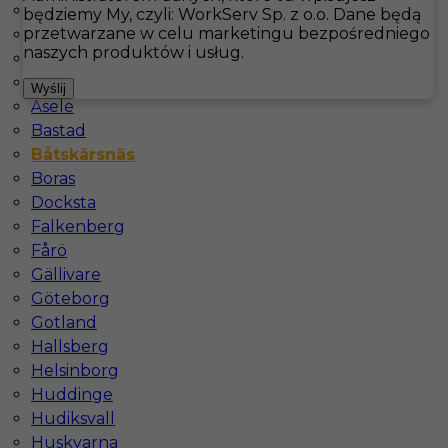
Are
będziemy My, czyli: WorkServ Sp. z o.o. Dane będą
przetwarzane w celu marketingu bezpośredniego
Arjeplog
Hotistin
Oferty pracy
Båtskärsnäs
naszych produktów i usług.
Arvidsjaur
Arvika
Pokaż filtr
Wyślij
Åsele
Bastad
Båtskärsnäs
Boras
Docksta
Falkenberg
Fårö
Gällivare
Göteborg
Kucharz / Kucharka praca za granicą w Szwecji
Gotland
Hallsberg
Kategoria
Kuchnia
,
Kucharz
Helsinborg
Lokalizacja
Båtskärsnäs
,
Szwecja
Huddinge
Hudiksvall
Wymagane języki
Angielski komunikatywny
Huskvarna