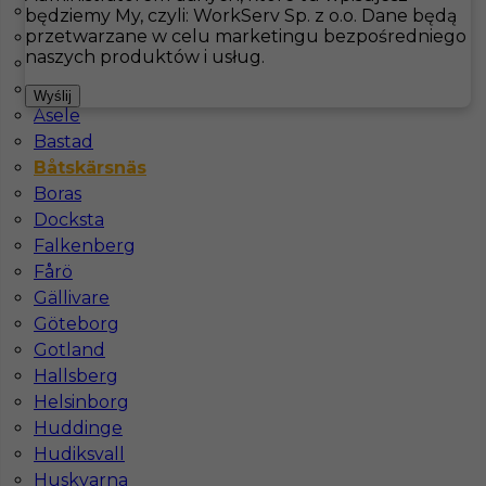
Are
będziemy My, czyli: WorkServ Sp. z o.o. Dane będą
przetwarzane w celu marketingu bezpośredniego
Arjeplog
Hotistin
Oferty pracy
Båtskärsnäs
naszych produktów i usług.
Arvidsjaur
Arvika
Pokaż filtr
Wyślij
Åsele
Bastad
Båtskärsnäs
Boras
Docksta
Falkenberg
Fårö
Gällivare
Göteborg
Kucharz / Kucharka praca za granicą w Szwecji
Gotland
Hallsberg
Kategoria
Kuchnia
,
Kucharz
Helsinborg
Lokalizacja
Båtskärsnäs
,
Szwecja
Huddinge
Hudiksvall
Wymagane języki
Angielski komunikatywny
Huskvarna