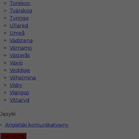
Torekov
Tvärskog
Tyringe
Hotistin Sp. z o.o.
Ullared
Umeå
Pl. Solny 14/3
Vadstena
50-062 Wrocław, Poland
Värnamo
NIP: PL8971871345
Västerås
Växjö
KRS: 0000805955
Dla partnerów
Veddige
REGON: 384511600
Vilhelmina
Wpisana do
Visby
Rejestru Agencji Zatrudnienia
Visingsö
pod numerem 22976
Vittaryd
Biuro
Języki
ul. Warszawska 43/108,
Angielski komunikatywny
61-028 Poznań, Polska
Zamknij filtr