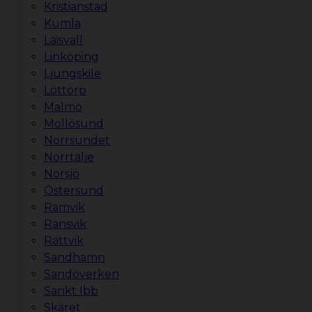
Kristianstad
Kumla
Laisvall
Linköping
Ljungskile
Löttorp
Malmö
Mollösund
Norrsundet
Norrtälje
Norsjö
Östersund
Ramvik
Ransvik
Rättvik
Sandhamn
Sandöverken
Sankt Ibb
Skäret