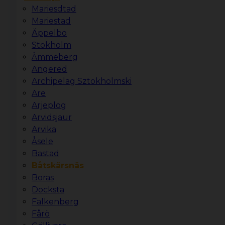
Mariesdtad
Mariestad
Äppelbo
Stokholm
Åmmeberg
Angered
Archipelag Sztokholmski
Are
Arjeplog
Arvidsjaur
Arvika
Åsele
Bastad
Båtskärsnäs
Boras
Docksta
Falkenberg
Fårö