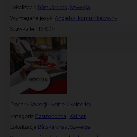
Lokalizacja
Båtskärsnäs
,
Szwecja
Wymagane języki
Angielski komunikatywny
Stawka
14 - 16 € / h
Praca w Szwecji - Kelner / Kelnerka
Kategoria
Gastronomia
,
Kelner
Lokalizacja
Båtskärsnäs
,
Szwecja