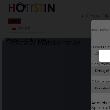
O nas
Ofe
Aplikuj
Polski
Imię i nazw
Praca w Båtskärsnäs
Numer tele
Kiedy zadz
O której za
Administr
Sp. z o.