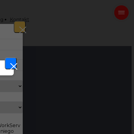
og
Kontakt
 WorkServ
dniego