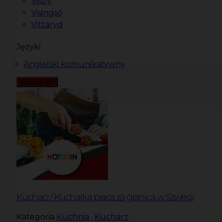
Visby
Visingsö
Vittaryd
Języki
Angielski komunikatywny
Zamknij filtr
Kucharz / Kucharka praca za granicą w Szwecji
Kategoria
Kuchnia
,
Kucharz