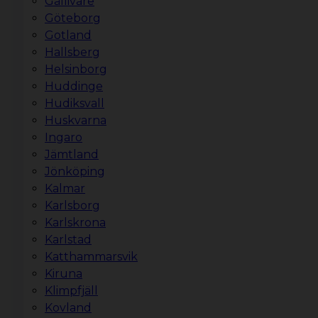
Gällivare
Göteborg
Gotland
Hallsberg
Helsinborg
Huddinge
Hudiksvall
Huskvarna
Ingaro
Jämtland
Jönköping
Kalmar
Karlsborg
Karlskrona
Karlstad
Katthammarsvik
Kiruna
Klimpfjäll
Kovland