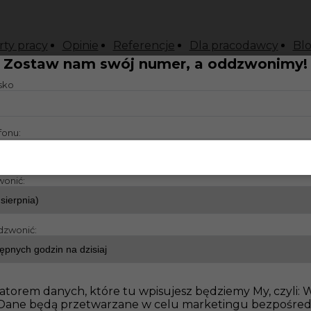
rty pracy
Opinie
Referencje
Dla pracodawcy
Bl
Zostaw nam swój numer, a oddzwonimy!
isko
fonu:
wonić:
dzwonić:
atorem danych, które tu wpisujesz będziemy My, czyli:
o. Dane będą przetwarzane w celu marketingu bezpośre