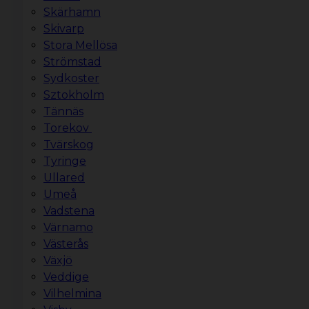
Skärhamn
Skivarp
Stora Mellösa
Strömstad
Sydkoster
Sztokholm
Tännäs
Torekov
Tvärskog
Tyringe
Ullared
Umeå
Vadstena
Värnamo
Västerås
Växjö
Veddige
Vilhelmina