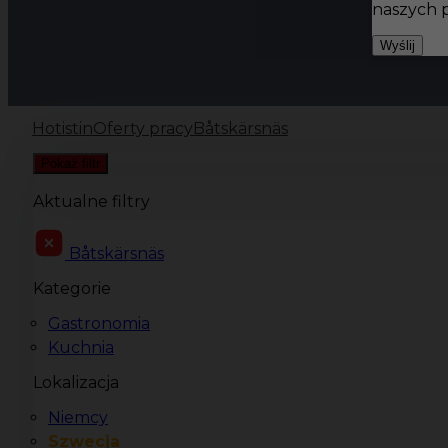
naszych 
Wyślij
Hotistin
Oferty pracy
Båtskärsnäs
Pokaż filtr
Aktualne filtry
Båtskärsnäs
Kategorie
Gastronomia
Kuchnia
Lokalizacja
Niemcy
Szwecja