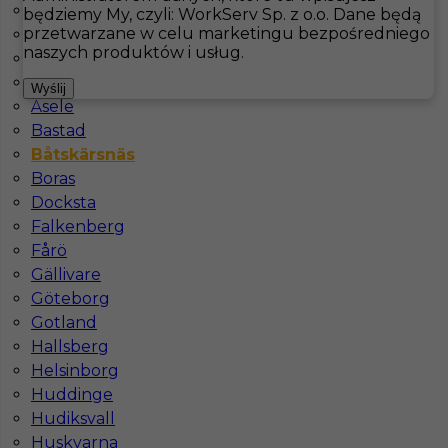
Are
będziemy My, czyli: WorkServ Sp. z o.o. Dane będą
przetwarzane w celu marketingu bezpośredniego
Arjeplog
Hotistin
Oferty pracy
Båtskärsnäs
naszych produktów i usług.
Arvidsjaur
Arvika
Pokaż filtr
Wyślij
Åsele
Bastad
Båtskärsnäs
Boras
Docksta
Falkenberg
Fårö
Gällivare
Göteborg
Kucharz / Kucharka praca za granicą w Szwecji
Gotland
Hallsberg
Kategoria
Kuchnia
,
Kucharz
Helsinborg
Lokalizacja
Båtskärsnäs
,
Szwecja
Huddinge
Hudiksvall
Wymagane języki
Angielski komunikatywny
Huskvarna