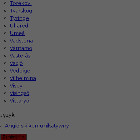
Torekov
Tvärskog
Tyringe
Hotistin Sp. z o.o.
Ullared
Umeå
Pl. Solny 14/3
Vadstena
50-062 Wrocław, Poland
Värnamo
NIP: PL8971871345
Västerås
Växjö
KRS: 0000805955
Dla partnerów
Veddige
REGON: 384511600
Vilhelmina
Wpisana do
Visby
Rejestru Agencji Zatrudnienia
Visingsö
pod numerem 22976
Vittaryd
Biuro
Języki
ul. Warszawska 43/108,
Angielski komunikatywny
61-028 Poznań, Polska
Zamknij filtr