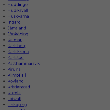
Stawka
14 - € / h
Huddinge
Hudiksvall
Huskvarna
Ingaro
Jämtland
Jönköping
Kalmar
Karlsborg
Karlskrona
Karlstad
Katthammarsvik
Praca dla barmana/barmanki w Szwecji
Kiruna
Kategoria
Gastronomia
,
Barman
,
Kuchnia
Klimpfjäll
Kovland
Lokalizacja
Archipelag Sztokholmski
,
Szwecja
Kristianstad
Wymagane języki
Angielski zaawansowany
Kumla
Laisvall
Stawka
13 - € / h
Linköping