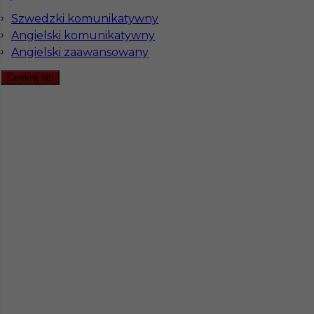
Szwedzki komunikatywny
Angielski komunikatywny
Angielski zaawansowany
Pomoc kuchenna Szwecja
Zamknij filtr
Kategoria
Kuchnia
,
Pomoc kuchenna
Lokalizacja
Archipelag Sztokholmski
Wymagane języki
Angielski komunikatywny
Stawka
14 - € / h