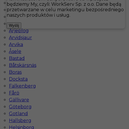
Åmmeberg
będziemy My, czyli: WorkServ Sp. z o.o. Dane będą
przetwarzane w celu marketingu bezpośredniego
Angered
Hotistin
Oferty pracy
Archipelag Sztokholmski
naszych produktów i usług.
Archipelag Sztokholmski
Are
Pokaż filtr
Wyślij
Arjeplog
Arvidsjaur
Arvika
Åsele
Bastad
Båtskärsnäs
Boras
Docksta
Falkenberg
Praca dla kucharza w Szwecji
Fårö
Gällivare
Kategoria
Kuchnia
,
Kucharz
Göteborg
Lokalizacja
Archipelag Sztokholmski
,
Szwecja
Gotland
Hallsberg
Wymagane języki
Angielski komunikatywny
Helsinborg