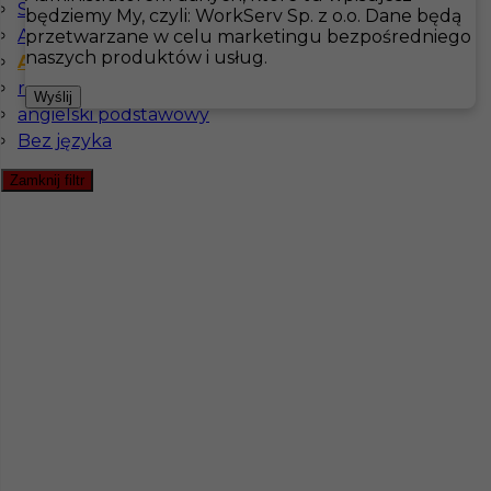
Szwedzki komunikatywny
będziemy My, czyli: WorkServ Sp. z o.o. Dane będą
Angielski komunikatywny
przetwarzane w celu marketingu bezpośredniego
Hotistin
Oferty pracy
naszych produktów i usług.
Angielski zaawansowany
rosyjski komunikatywny
Pokaż filtr
Wyślij
angielski podstawowy
Bez języka
Zamknij filtr
Praca Kelner / Kelnerka w Szwecji
Kategoria
Gastronomia
,
Kelner
Lokalizacja
Szwecja
,
Visingsö
Wymagane języki
Angielski komunikatywny
,
Angielski zaawansowany