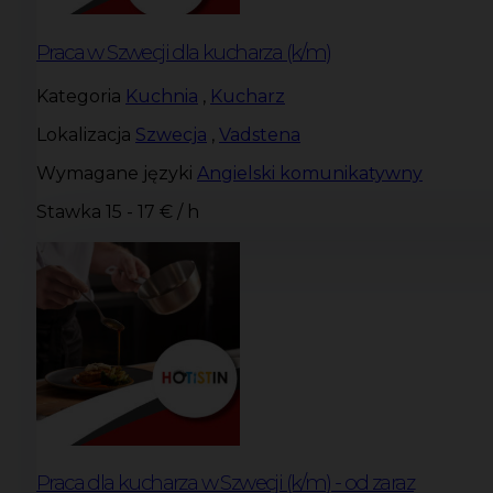
Praca w Szwecji dla kucharza (k/m)
Kategoria
Kuchnia
,
Kucharz
Lokalizacja
Szwecja
,
Vadstena
Wymagane języki
Angielski komunikatywny
Stawka
15 - 17 € / h
Praca dla kucharza w Szwecji (k/m) - od zaraz