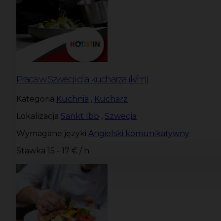
Praca w Szwecji dla kucharza (k/m)
Kategoria
Kuchnia
,
Kucharz
Lokalizacja
Sankt Ibb
,
Szwecja
Wymagane języki
Angielski komunikatywny
Stawka
15 - 17 € / h