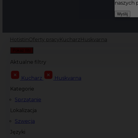
naszych 
Wyślij
Hotistin
Oferty pracy
Kucharz
Huskvarna
Pokaż filtr
Aktualne filtry
Kucharz
Huskvarna
Kategorie
Sprzątanie
Lokalizacja
Szwecja
Języki