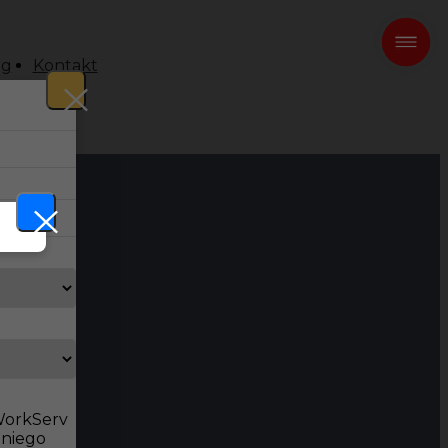
og
Kontakt
 WorkServ
dniego