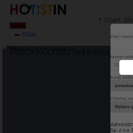
O nas
Ofe
Aplikuj
Polski
Imię i nazw
Praca Kucharz w Huskvarna
Numer tele
Kiedy zadz
O której za
Administr
Sp. z o.