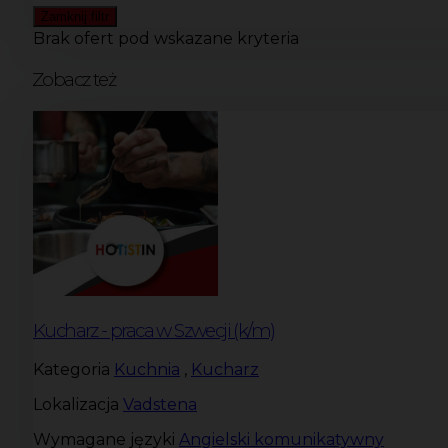
Zamknij filtr
Brak ofert pod wskazane kryteria
Zobacz też
Kucharz - praca w Szwecji (k/m)
Kategoria
Kuchnia
,
Kucharz
Lokalizacja
Vadstena
Wymagane języki
Angielski komunikatywny