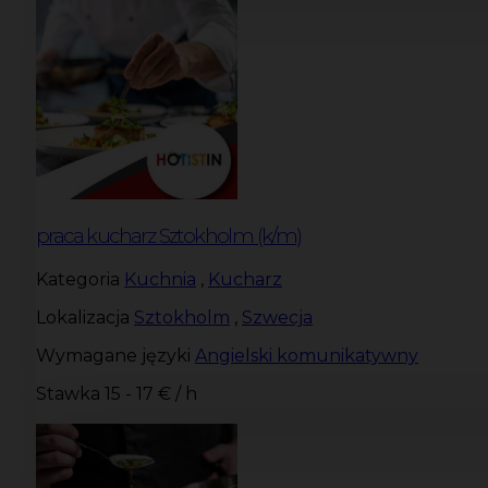
praca kucharz Sztokholm (k/m)
Kategoria
Kuchnia
,
Kucharz
Lokalizacja
Sztokholm
,
Szwecja
Wymagane języki
Angielski komunikatywny
Stawka
15 - 17 € / h