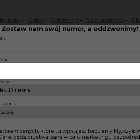
rty pracy
Opinie
Referencje
Dla pracodawcy
Bl
Zostaw nam swój numer, a oddzwonimy!
isko
fonu:
wonić:
dzwonić:
atorem danych, które tu wpisujesz będziemy My, czyli:
o. Dane będą przetwarzane w celu marketingu bezpośre